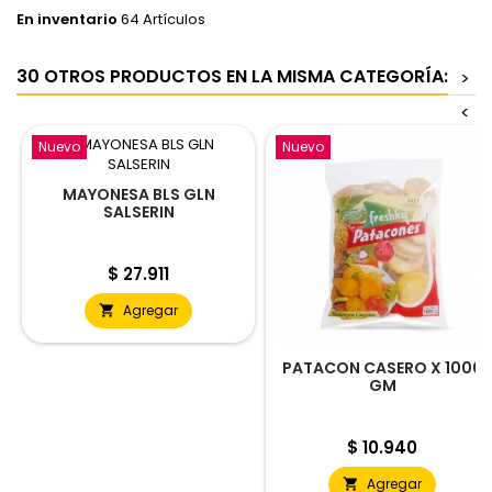
En inventario
64 Artículos
30 OTROS PRODUCTOS EN LA MISMA CATEGORÍA:
>
<
Nuevo
Nuevo
MAYONESA BLS GLN
SALSERIN
Precio
$ 27.911
Agregar

PATACON CASERO X 1000
GM
Precio
$ 10.940
Agregar
